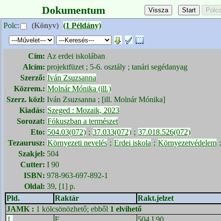
Dokumentum
Polc:
(Könyv)
(1 Példány)
Cím:
Az erdei iskolában
Alcím:
projektfüzet ; 5-6. osztály ; tanári segédanyag
Szerző:
Iván Zsuzsanna
Közrem.:
Molnár Mónika (ill.)
Szerz. közl:
Iván Zsuzsanna ; [ill. Molnár Mónika]
Kiadás:
Szeged : Mozaik, 2023
Sorozat:
Fókuszban a természet
Eto:
504.03(072)
;
37.033(072)
;
37.018.526(072)
Tezaurusz:
Környezeti nevelés
;
Erdei iskola
;
Környezetvédelem
Szakjel:
504
Cutter:
I 90
ISBN:
978-963-697-892-1
Oldal:
39, [1] p.
Pld.
Raktár
Rakt.jelzet
JAMK
:
1 kölcsönözhető; ebből
1 elvihető
1.
F
504 I 90