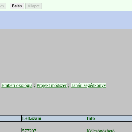
;
Emberi ökológia
;
Projekt módszer
;
Tanári segédkönyv
Lelt.szám
Info
577207
Kölcsönözhető