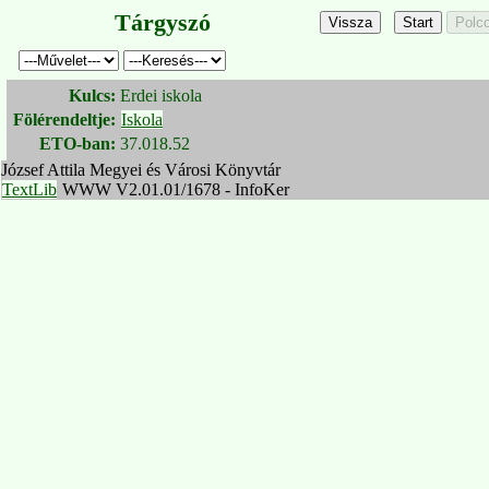
Tárgyszó
Kulcs:
Erdei iskola
Fölérendeltje:
Iskola
ETO-ban:
37.018.52
József Attila Megyei és Városi Könyvtár
TextLib
WWW V2.01.01/1678 - InfoKer