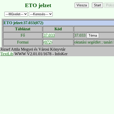
ETO jelzet
ETO jelzet:37.033(072)
Táblázat
Kód
Fő
37.033
37.033
Formai
(072)
oktatási segédlet ; tanár
József Attila Megyei és Városi Könyvtár
TextLib
WWW V2.01.01/1678 - InfoKer