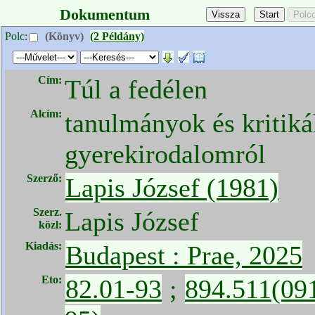
Dokumentum
Polc:
(Könyv)
(2 Példány)
Cím:
Túl a fedélen
Alcím:
tanulmányok és kritiká
gyerekirodalomról
Szerző:
Lapis József (1981)
Szerz.
Lapis József
közl:
Kiadás:
Budapest : Prae, 2025
Eto:
82.01-93
;
894.511(09