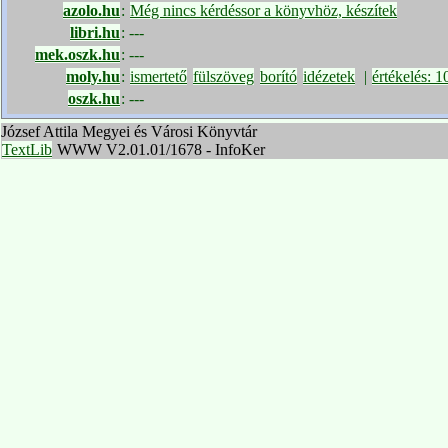
azolo.hu
:
Még nincs kérdéssor a könyvhöz, készítek
libri.hu
:
---
mek.oszk.hu
:
---
moly.hu
:
ismertető
fülszöveg
borító
idézetek
|
értékelés: 
oszk.hu
:
---
József Attila Megyei és Városi Könyvtár
TextLib
WWW V2.01.01/1678 - InfoKer