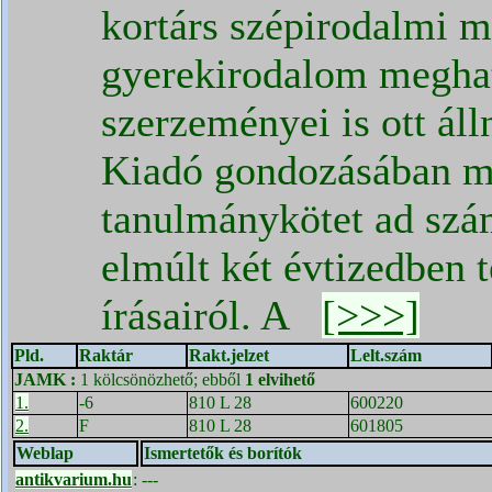
kortárs szépirodalmi m
gyerekirodalom megha
szerzeményei is ott áll
Kiadó gondozásában m
tanulmánykötet ad szám
elmúlt két évtizedben
írásairól. A
[>>>]
Pld.
Raktár
Rakt.jelzet
Lelt.szám
JAMK
:
1 kölcsönözhető; ebből
1 elvihető
1.
-6
810 L 28
600220
2.
F
810 L 28
601805
Weblap
Ismertetők és borítók
antikvarium.hu
:
---