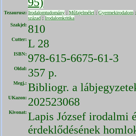
95)
Tezaurusz:
Irodalomtudomány
;
Műfajelmélet
;
Gyermekirodalom
század
;
Irodalomkritika
Szakjel:
810
Cutter:
L 28
ISBN:
978-615-6675-61-3
Oldal:
357 p.
Megj.:
Bibliogr. a lábjegyzet
UKazon:
202523068
Kivonat:
Lapis József irodalmi é
érdeklődésének homlok