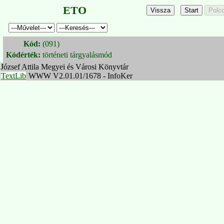
ETO
Kód:
(091)
Kódérték:
történeti tárgyalásmód
József Attila Megyei és Városi Könyvtár
TextLib
WWW V2.01.01/1678 - InfoKer