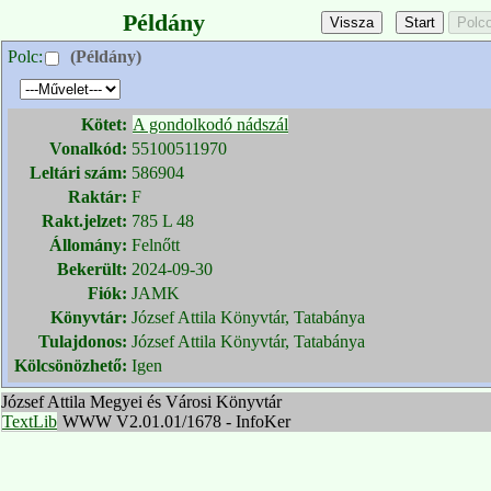
Példány
Polc:
(Példány)
Kötet:
A gondolkodó nádszál
Vonalkód:
55100511970
Leltári szám:
586904
Raktár:
F
Rakt.jelzet:
785 L 48
Állomány:
Felnőtt
Bekerült:
2024-09-30
Fiók:
JAMK
Könyvtár:
József Attila Könyvtár, Tatabánya
Tulajdonos:
József Attila Könyvtár, Tatabánya
Kölcsönözhető:
Igen
József Attila Megyei és Városi Könyvtár
TextLib
WWW V2.01.01/1678 - InfoKer