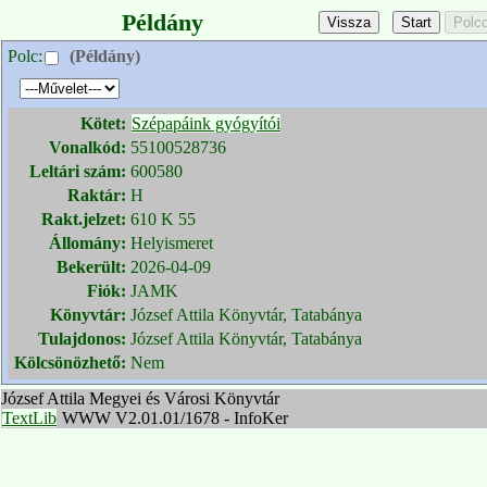
Példány
Polc:
(Példány)
Kötet:
Szépapáink gyógyítói
Vonalkód:
55100528736
Leltári szám:
600580
Raktár:
H
Rakt.jelzet:
610 K 55
Állomány:
Helyismeret
Bekerült:
2026-04-09
Fiók:
JAMK
Könyvtár:
József Attila Könyvtár, Tatabánya
Tulajdonos:
József Attila Könyvtár, Tatabánya
Kölcsönözhető:
Nem
József Attila Megyei és Városi Könyvtár
TextLib
WWW V2.01.01/1678 - InfoKer