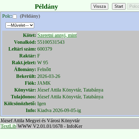
Példány
Polc:
(Példány)
Kötet:
Szeretni annyi, mint
Vonalkód:
55100531543
Leltári szám:
600379
Raktár:
F
Rakt.jelzet:
W 95
Állomány:
Felnőtt
Bekerült:
2026-03-26
Fiók:
JAMK
Könyvtár:
József Attila Könyvtár, Tatabánya
Tulajdonos:
József Attila Könyvtár, Tatabánya
Kölcsönözhető:
Igen
Info:
Kiadva 2026-09-05-ig
József Attila Megyei és Városi Könyvtár
TextLib
WWW V2.01.01/1678 - InfoKer