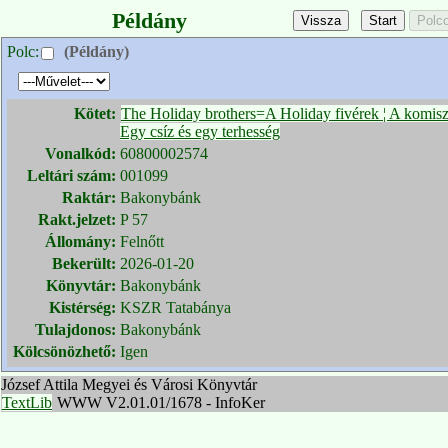
Példány
Polc:
(Példány)
Kötet:
The Holiday brothers=A Holiday fivérek ¦ A komisz,
Egy csíz és egy terhesség
Vonalkód:
60800002574
Leltári szám:
001099
Raktár:
Bakonybánk
Rakt.jelzet:
P 57
Állomány:
Felnőtt
Bekerült:
2026-01-20
Könyvtár:
Bakonybánk
Kistérség:
KSZR Tatabánya
Tulajdonos:
Bakonybánk
Kölcsönözhető:
Igen
József Attila Megyei és Városi Könyvtár
TextLib
WWW V2.01.01/1678 - InfoKer