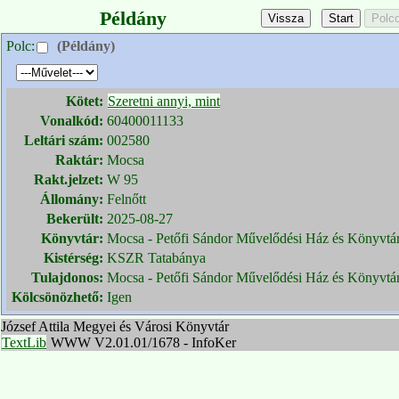
Példány
Polc:
(Példány)
Kötet:
Szeretni annyi, mint
Vonalkód:
60400011133
Leltári szám:
002580
Raktár:
Mocsa
Rakt.jelzet:
W 95
Állomány:
Felnőtt
Bekerült:
2025-08-27
Könyvtár:
Mocsa - Petőfi Sándor Művelődési Ház és Könyvtá
Kistérség:
KSZR Tatabánya
Tulajdonos:
Mocsa - Petőfi Sándor Művelődési Ház és Könyvtá
Kölcsönözhető:
Igen
József Attila Megyei és Városi Könyvtár
TextLib
WWW V2.01.01/1678 - InfoKer