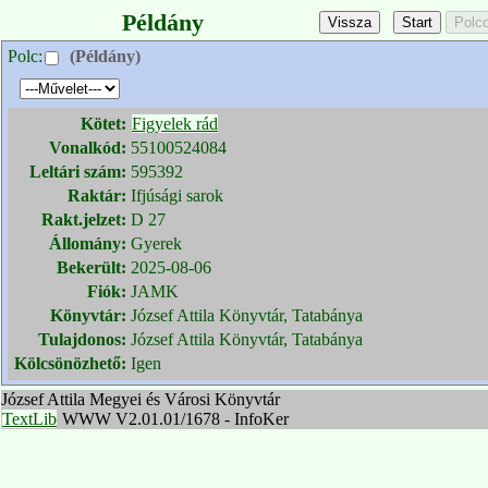
Példány
Polc:
(Példány)
Kötet:
Figyelek rád
Vonalkód:
55100524084
Leltári szám:
595392
Raktár:
Ifjúsági sarok
Rakt.jelzet:
D 27
Állomány:
Gyerek
Bekerült:
2025-08-06
Fiók:
JAMK
Könyvtár:
József Attila Könyvtár, Tatabánya
Tulajdonos:
József Attila Könyvtár, Tatabánya
Kölcsönözhető:
Igen
József Attila Megyei és Városi Könyvtár
TextLib
WWW V2.01.01/1678 - InfoKer