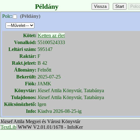
Példány
Polc:
(Példány)
Kötet:
Ketten az élet
Vonalkód:
55100524333
Leltári szám:
595147
Raktár:
F
Rakt.jelzet:
B 42
Állomány:
Felnőtt
Bekerült:
2025-07-25
Fiók:
JAMK
Könyvtár:
József Attila Könyvtár, Tatabánya
Tulajdonos:
József Attila Könyvtár, Tatabánya
Kölcsönözhető:
Igen
Info:
Kiadva 2026-08-25-ig
József Attila Megyei és Városi Könyvtár
TextLib
WWW V2.01.01/1678 - InfoKer