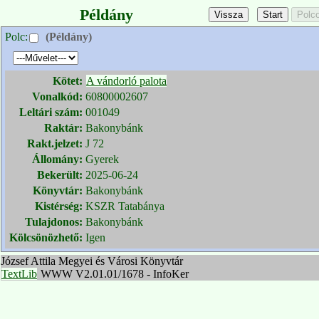
Példány
Polc:
(Példány)
Kötet:
A vándorló palota
Vonalkód:
60800002607
Leltári szám:
001049
Raktár:
Bakonybánk
Rakt.jelzet:
J 72
Állomány:
Gyerek
Bekerült:
2025-06-24
Könyvtár:
Bakonybánk
Kistérség:
KSZR Tatabánya
Tulajdonos:
Bakonybánk
Kölcsönözhető:
Igen
József Attila Megyei és Városi Könyvtár
TextLib
WWW V2.01.01/1678 - InfoKer