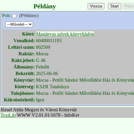
Példány
Polc:
(Példány)
Kötet:
Magányos szívek könyvklubja
Vonalkód:
60400011193
Leltári szám:
002509
Raktár:
Mocsa
Rakt.jelzet:
G 46
Állomány:
Felnőtt
Bekerült:
2025-06-06
Könyvtár:
Mocsa - Petőfi Sándor Művelődési Ház és Könyvtá
Kistérség:
KSZR Tatabánya
Tulajdonos:
Mocsa - Petőfi Sándor Művelődési Ház és Könyvtá
Kölcsönözhető:
Igen
József Attila Megyei és Városi Könyvtár
TextLib
WWW V2.01.01/1678 - InfoKer