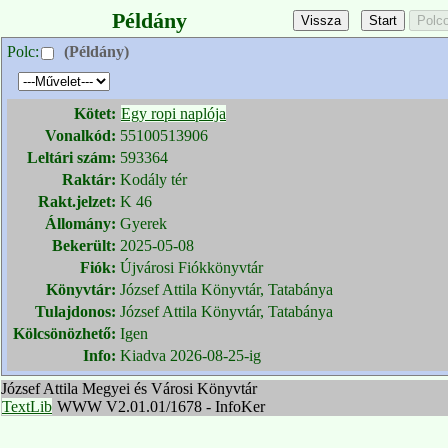
Példány
Polc:
(Példány)
Kötet:
Egy ropi naplója
Vonalkód:
55100513906
Leltári szám:
593364
Raktár:
Kodály tér
Rakt.jelzet:
K 46
Állomány:
Gyerek
Bekerült:
2025-05-08
Fiók:
Újvárosi Fiókkönyvtár
Könyvtár:
József Attila Könyvtár, Tatabánya
Tulajdonos:
József Attila Könyvtár, Tatabánya
Kölcsönözhető:
Igen
Info:
Kiadva 2026-08-25-ig
József Attila Megyei és Városi Könyvtár
TextLib
WWW V2.01.01/1678 - InfoKer