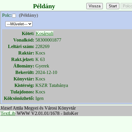
Példány
Polc:
(Példány)
Kötet:
Kosársuli
Vonalkód:
58300001877
Leltári szám:
228269
Raktár:
Kocs
Rakt.jelzet:
K 63
Állomány:
Gyerek
Bekerült:
2024-12-10
Könyvtár:
Kocs
Kistérség:
KSZR Tatabánya
Tulajdonos:
Kocs
Kölcsönözhető:
Igen
József Attila Megyei és Városi Könyvtár
TextLib
WWW V2.01.01/1678 - InfoKer