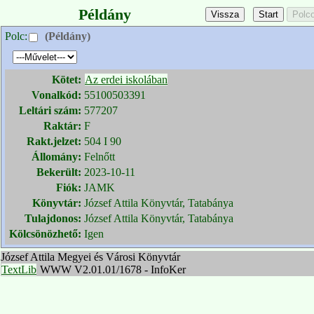
Példány
Polc:
(Példány)
Kötet:
Az erdei iskolában
Vonalkód:
55100503391
Leltári szám:
577207
Raktár:
F
Rakt.jelzet:
504 I 90
Állomány:
Felnőtt
Bekerült:
2023-10-11
Fiók:
JAMK
Könyvtár:
József Attila Könyvtár, Tatabánya
Tulajdonos:
József Attila Könyvtár, Tatabánya
Kölcsönözhető:
Igen
József Attila Megyei és Városi Könyvtár
TextLib
WWW V2.01.01/1678 - InfoKer