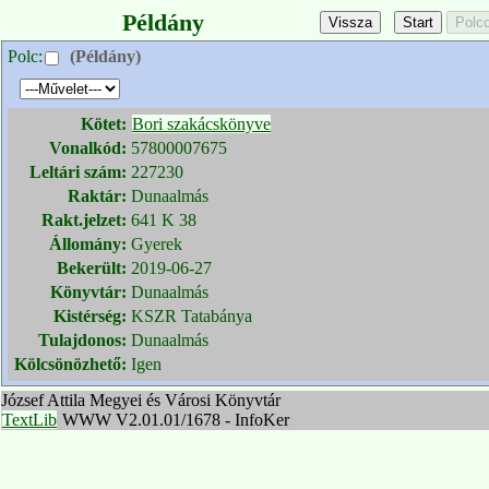
Példány
Polc:
(Példány)
Kötet:
Bori szakácskönyve
Vonalkód:
57800007675
Leltári szám:
227230
Raktár:
Dunaalmás
Rakt.jelzet:
641 K 38
Állomány:
Gyerek
Bekerült:
2019-06-27
Könyvtár:
Dunaalmás
Kistérség:
KSZR Tatabánya
Tulajdonos:
Dunaalmás
Kölcsönözhető:
Igen
József Attila Megyei és Városi Könyvtár
TextLib
WWW V2.01.01/1678 - InfoKer