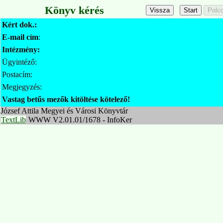
Könyv kérés
Kért dok.:
E-mail cím
:
Intézmény:
Ügyintéző:
Postacím:
Megjegyzés:
Vastag betűs mezők kitöltése kötelező!
József Attila Megyei és Városi Könyvtár
TextLib
WWW V2.01.01/1678 - InfoKer