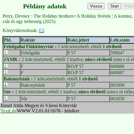
Példány adatok
Perry, Devney : The Holiday brothers=A Holiday fivérek ¦ A komisz, 
csíz és egy terhesség (2025)
Könyvtárosoknak:
Pld.
Raktár
Rakt.jelzet
Lelt.szám
Felsőgallai Fiókkönyvtár
:
1 kölcsönözhető; ebből
1 elvihető
1.
Felsőgalla
P 57
599047
JAMK
:
2 kölcsönözhető, ebből 2 kiadva;
nincs elvihető
(nincs rá e
2.
F
RO/P 57
600886
3.
F
RO/P 57
600887
Bakonybánk
:
1 kölcsönözhető; ebből
1 elvihető
4.
Bakonybánk
P 57
001099
Súr
:
1 kölcsönözhető, ebből 1 kiadva;
nincs elvihető
(nincs rá előj
5.
Súr
P 57
001830
József Attila Megyei és Városi Könyvtár
TextLib
WWW V2.01.01/1678 - InfoKer