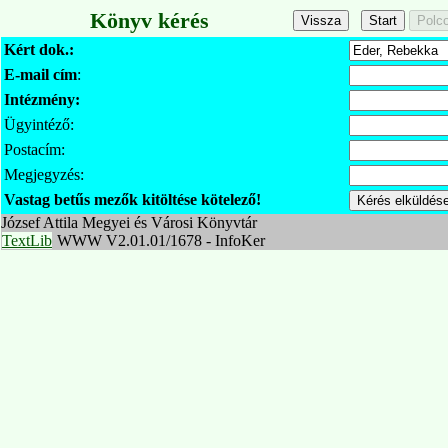
Könyv kérés
Kért dok.:
E-mail cím
:
Intézmény:
Ügyintéző:
Postacím:
Megjegyzés:
Vastag betűs mezők kitöltése kötelező!
József Attila Megyei és Városi Könyvtár
TextLib
WWW V2.01.01/1678 - InfoKer