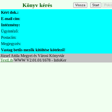
Könyv kérés
Kért dok.:
E-mail cím
:
Intézmény:
Ügyintéző:
Postacím:
Megjegyzés:
Vastag betűs mezők kitöltése kötelező!
József Attila Megyei és Városi Könyvtár
TextLib
WWW V2.01.01/1678 - InfoKer