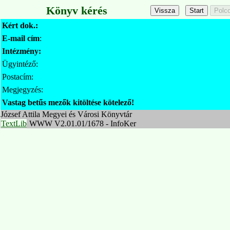
Könyv kérés
Kért dok.:
E-mail cím
:
Intézmény:
Ügyintéző:
Postacím:
Megjegyzés:
Vastag betűs mezők kitöltése kötelező!
József Attila Megyei és Városi Könyvtár
TextLib
WWW V2.01.01/1678 - InfoKer