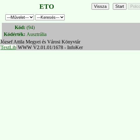
ETO
Kód:
(94)
Kódérték:
Ausztrália
József Attila Megyei és Városi Könyvtár
TextLib
WWW V2.01.01/1678 - InfoKer