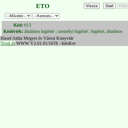
ETO
Kód:
613
Kódérték:
általános higiéné ; személyi higiéné ; higiéné, általános
József Attila Megyei és Városi Könyvtár
TextLib
WWW V2.01.01/1678 - InfoKer