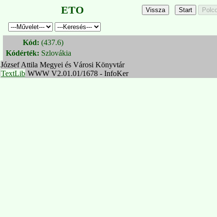
ETO
Kód:
(437.6)
Kódérték:
Szlovákia
József Attila Megyei és Városi Könyvtár
TextLib
WWW V2.01.01/1678 - InfoKer