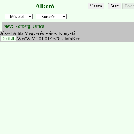
Alkotó
Név:
Norberg, Ulrica
József Attila Megyei és Városi Könyvtár
TextLib
WWW V2.01.01/1678 - InfoKer