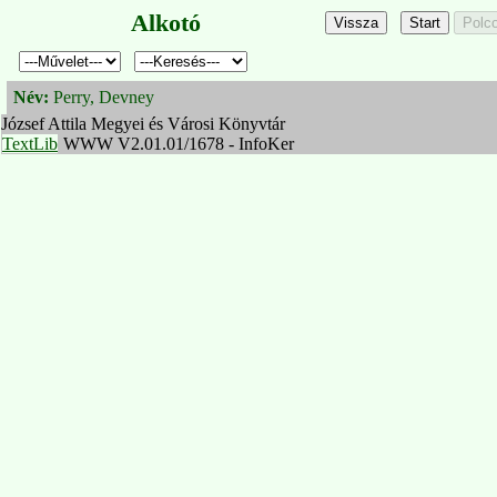
Alkotó
Név:
Perry, Devney
József Attila Megyei és Városi Könyvtár
TextLib
WWW V2.01.01/1678 - InfoKer