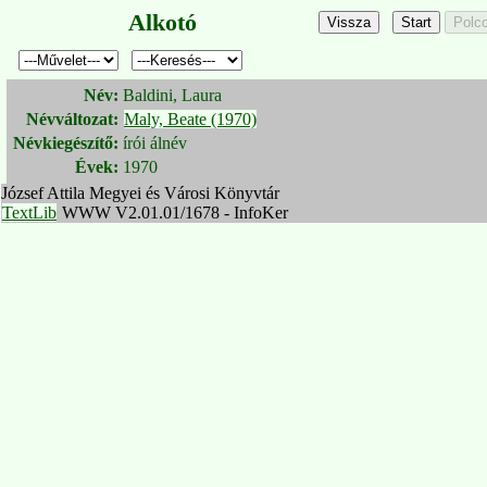
Alkotó
Név:
Baldini, Laura
Névváltozat:
Maly, Beate (1970)
Névkiegészítő:
írói álnév
Évek:
1970
József Attila Megyei és Városi Könyvtár
TextLib
WWW V2.01.01/1678 - InfoKer