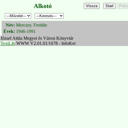
Alkotó
Név:
Mercury, Freddie
Évek:
1946-1991
József Attila Megyei és Városi Könyvtár
TextLib
WWW V2.01.01/1678 - InfoKer