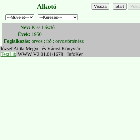
Alkotó
Név:
Kiss László
Évek:
1950
Foglalkozás:
orvos ; író ; orvostörténész
József Attila Megyei és Városi Könyvtár
TextLib
WWW V2.01.01/1678 - InfoKer