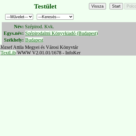
Testület
Név:
Szépirod. Kvk.
Egys.név:
Szépirodalmi Könyvkiadó (Budapest)
Székhely:
Budapest
József Attila Megyei és Városi Könyvtár
TextLib
WWW V2.01.01/1678 - InfoKer