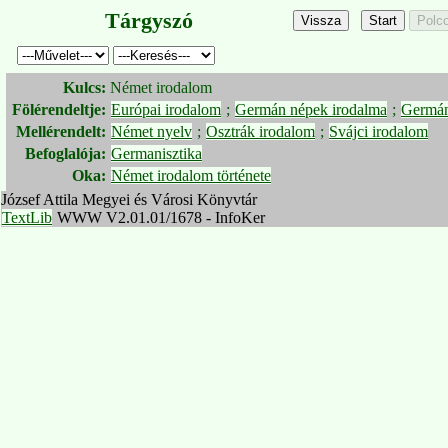
Tárgyszó
Kulcs:
Német irodalom
Fölérendeltje:
Európai irodalom
;
Germán népek irodalma
;
Germán
Mellérendelt:
Német nyelv
;
Osztrák irodalom
;
Svájci irodalom
Befoglalója:
Germanisztika
Oka:
Német irodalom története
József Attila Megyei és Városi Könyvtár
TextLib
WWW V2.01.01/1678 - InfoKer