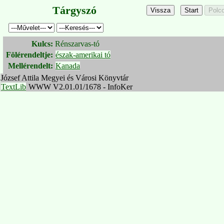
Tárgyszó
Kulcs:
Rénszarvas-tó
Fölérendeltje:
észak-amerikai tó
Mellérendelt:
Kanada
József Attila Megyei és Városi Könyvtár
TextLib
WWW V2.01.01/1678 - InfoKer