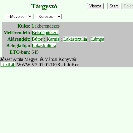
Tárgyszó
Kulcs:
Lakberendezés
Mellérendelt:
Belsőépítészet
Alárendelt:
Bútor
;
Karnis
;
Lakástextília
;
Lámpa
Befoglalója:
Lakáskultúra
ETO-ban:
645
József Attila Megyei és Városi Könyvtár
TextLib
WWW V2.01.01/1678 - InfoKer