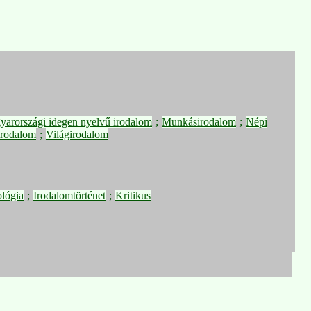
arországi idegen nyelvű irodalom
;
Munkásirodalom
;
Népi
irodalom
;
Világirodalom
ológia
;
Irodalomtörténet
;
Kritikus