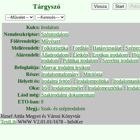
Tárgyszó
Kulcs:
Irodalom
Nemdeszkriptor:
Szépirodalom
Fölérendeltje:
Művészet
Mellérendelt:
Folklorisztika
;
Fordítás
;
Hatásvizsgálat
;
Szépir
Alárendelt:
Állatirodalom
;
Életkép
;
Erotikus irodalom
;
Ifjú
irodalom
;
Politikai irodalom
;
Szerelmi irodalom
Befoglalója:
Magyar irodalmi lexikon
Része:
Irodalomtudomány
;
Mitológia
Helyett és:
Irodalmi fejtörő
;
Irodalompolitika
;
Irodalomtanít
Oka:
Író
;
Irodalomelmélet
;
Irodalomesztétika
;
Irodal
Lásd még:
Szakirodalmi dokumentum
ETO-ban:
8
Megj.:
Szak- és szépirodalom
József Attila Megyei és Városi Könyvtár
TextLib
WWW V2.01.01/1678 - InfoKer