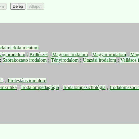
odalmi dokumentum
sági irodalom
;
Költészet
;
Mágikus irodalom
;
Magyar irodalom
;
Magy
;
Szórakoztató irodalom
;
Tényirodalom
;
Utazási irodalom
;
Vallásos 
ás
;
Protestáns irodalom
omkritika
;
Irodalompedagógia
;
Irodalompszichológia
;
Irodalomszoci