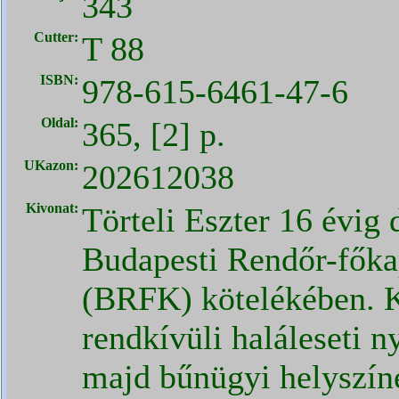
343
Cutter:
T 88
ISBN:
978-615-6461-47-6
Oldal:
365, [2] p.
UKazon:
202612038
Kivonat:
Törteli Eszter 16 évig 
Budapesti Rendőr-főka
(BRFK) kötelékében. 
rendkívüli haláleseti 
majd bűnügyi helyszín