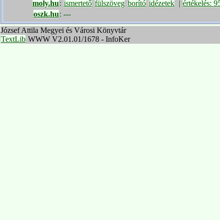
moly.hu
:
ismertető
fülszöveg
borító
idézetek
|
értékelés: 
oszk.hu
:
---
József Attila Megyei és Városi Könyvtár
TextLib
WWW V2.01.01/1678 - InfoKer