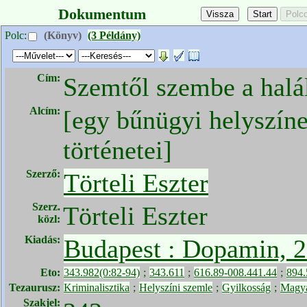
Dokumentum
Polc:
(Könyv)
(3 Példány)
Cím:
Szemtől szembe a halál
Alcím:
[egy bűnügyi helyszín
történetei]
Szerző:
Törteli Eszter
Szerz.
Törteli Eszter
közl:
Kiadás:
Budapest : Dopamin, 
Eto:
343.982(0:82-94)
;
343.611
;
616.89-008.441.44
;
894.
Tezaurusz:
Kriminalisztika
;
Helyszíni szemle
;
Gyilkosság
;
Magya
Szakjel: