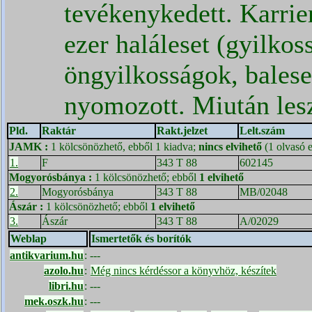
tevékenykedett. Karrie
ezer haláleset (gyilkos
öngyilkosságok, bales
nyomozott. Miután les
Pld.
Raktár
Rakt.jelzet
Lelt.szám
JAMK
:
1 kölcsönözhető, ebből 1 kiadva;
nincs elvihető
(1 olvasó 
1.
F
343 T 88
602145
Mogyorósbánya
:
1 kölcsönözhető; ebből
1 elvihető
2.
Mogyorósbánya
343 T 88
MB/02048
Ászár
:
1 kölcsönözhető; ebből
1 elvihető
3.
Ászár
343 T 88
A/02029
Weblap
Ismertetők és borítók
antikvarium.hu
:
---
azolo.hu
:
Még nincs kérdéssor a könyvhöz, készítek
libri.hu
:
---
mek.oszk.hu
:
---