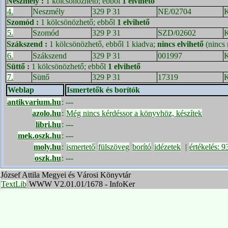
Neszmély
:
1 kölcsönözhető; ebből
1 elvihető
4.
Neszmély
329 P 31
NE/02704
K
Szomód
:
1 kölcsönözhető; ebből
1 elvihető
5.
Szomód
329 P 31
SZD/02602
K
Szákszend
:
1 kölcsönözhető, ebből 1 kiadva;
nincs elvihető
(nincs 
6.
Szákszend
329 P 31
001997
K
Süttő
:
1 kölcsönözhető; ebből
1 elvihető
7.
Süttő
329 P 31
17319
K
Weblap
Ismertetők és borítók
antikvarium.hu
:
---
azolo.hu
:
Még nincs kérdéssor a könyvhöz, készítek
libri.hu
:
---
mek.oszk.hu
:
---
moly.hu
:
ismertető
fülszöveg
borító
idézetek
|
értékelés: 
oszk.hu
:
---
József Attila Megyei és Városi Könyvtár
TextLib
WWW V2.01.01/1678 - InfoKer