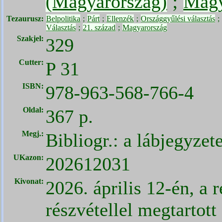
(Magyarország)
;
Magy
Tezaurusz:
Belpolitika
;
Párt
;
Ellenzék
;
Országgyűlési választás
;
Választás
;
21. század
;
Magyarország
Szakjel:
329
Cutter:
P 31
ISBN:
978-963-568-766-4
Oldal:
367 p.
Megj.:
Bibliogr.: a lábjegyzet
UKazon:
202612031
Kivonat:
2026. április 12-én, a
részvétellel megtartott