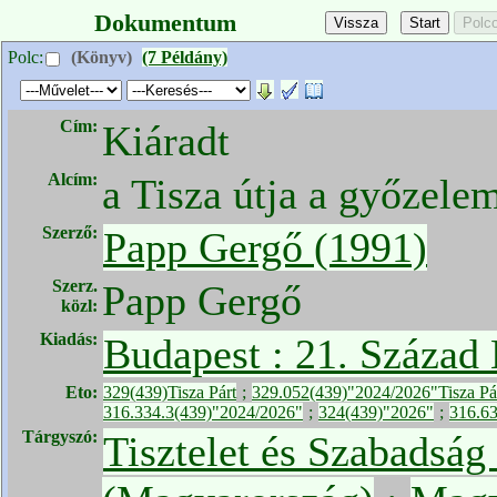
Dokumentum
Polc:
(Könyv)
(7 Példány)
Cím:
Kiáradt
Alcím:
a Tisza útja a győzele
Szerző:
Papp Gergő (1991)
Szerz.
Papp Gergő
közl:
Kiadás:
Budapest : 21. Század
Eto:
329(439)Tisza Párt
;
329.052(439)"2024/2026"Tisza Pá
316.334.3(439)"2024/2026"
;
324(439)"2026"
;
316.6
Tárgyszó:
Tisztelet és Szabadság