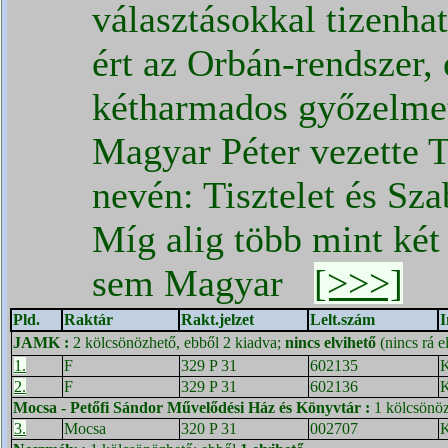
választásokkal tizenhat
ért az Orbán-rendszer,
kétharmados győzelmet
Magyar Péter vezette Ti
nevén: Tisztelet és Sza
Míg alig több mint két
sem Magyar
[>>>]
Pld.
Raktár
Rakt.jelzet
Lelt.szám
I
JAMK
:
2 kölcsönözhető, ebből 2 kiadva;
nincs elvihető
(nincs rá e
1.
F
329 P 31
602135
K
2.
F
329 P 31
602136
K
Mocsa - Petőfi Sándor Művelődési Ház és Könyvtár
:
1 kölcsönö
3.
Mocsa
320 P 31
002707
K