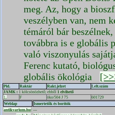
meg. Az, hogy a biosz
veszélyben van, nem k
témáról bár beszélnek, 
továbbra is e globális
való viszonyulás sajátj
Ferenc kutató, biológus
globális ökológia
[>>
Pld.
Raktár
Rakt.jelzet
Lelt.szám
JAMK
:
1 kölcsönözhető; ebből
1 elvihető
1.
F
öko/504 J 75
601729
Weblap
Ismertetők és borítók
antikvarium.hu
:
---