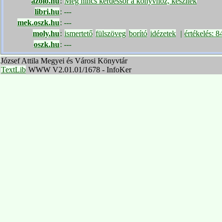
azolo.hu
:
Még nincs kérdéssor a könyvhöz, készítek
libri.hu
:
---
mek.oszk.hu
:
---
moly.hu
:
ismertető
fülszöveg
borító
idézetek
|
értékelés: 
oszk.hu
:
---
József Attila Megyei és Városi Könyvtár
TextLib
WWW V2.01.01/1678 - InfoKer