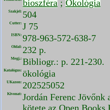
bioszféra
;
Ökológia
Szakjel:
504
Cutter:
J 75
ISBN:
978-963-572-638-7
Oldal:
232 p.
Megj.:
Bibliogr.: p. 221-230.
Katalógus:
ökológia
UKazon:
202525052
Kivonat:
Jordán Ferenc Jövőnk 
kötete az Open Books 