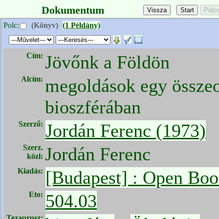
Dokumentum
Polc:
(Könyv)
(1 Példány)
Cím:
Jövőnk a Földön
Alcím:
megoldások egy össze
bioszférában
Szerző:
Jordán Ferenc (1973)
Szerz.
Jordán Ferenc
közl:
Kiadás:
[Budapest] : Open Boo
Eto:
504.03
Tezaurusz: