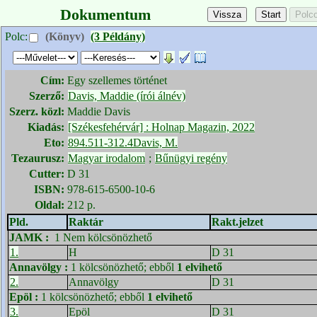
Dokumentum
Polc:
(Könyv)
(3 Példány)
Cím:
Egy szellemes történet
Szerző:
Davis, Maddie (írói álnév)
Szerz. közl:
Maddie Davis
Kiadás:
[Székesfehérvár] : Holnap Magazin, 2022
Eto:
894.511-312.4Davis, M.
Tezaurusz:
Magyar irodalom
;
Bűnügyi regény
Cutter:
D 31
ISBN:
978-615-6500-10-6
Oldal:
212 p.
Pld.
Raktár
Rakt.jelzet
JAMK
:
1 Nem kölcsönözhető
1.
H
D 31
Annavölgy
:
1 kölcsönözhető; ebből
1 elvihető
2.
Annavölgy
D 31
Epöl
:
1 kölcsönözhető; ebből
1 elvihető
3.
Epöl
D 31