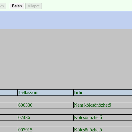
Lelt.szám
Info
600330
Nem kölcsönözhető
07486
Kölcsönözhető
007915
Kölcsönözhető