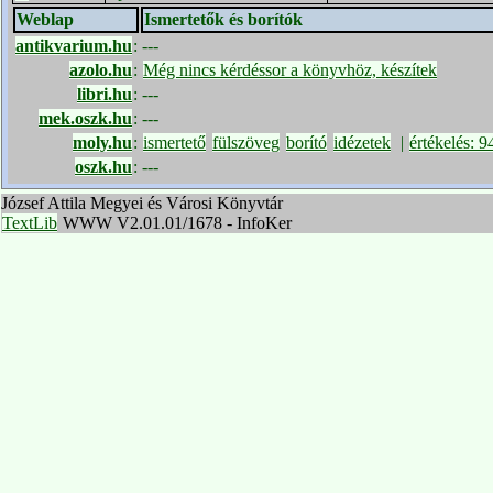
Weblap
Ismertetők és borítók
antikvarium.hu
:
---
azolo.hu
:
Még nincs kérdéssor a könyvhöz, készítek
libri.hu
:
---
mek.oszk.hu
:
---
moly.hu
:
ismertető
fülszöveg
borító
idézetek
|
értékelés: 9
oszk.hu
:
---
József Attila Megyei és Városi Könyvtár
TextLib
WWW V2.01.01/1678 - InfoKer