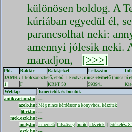
különösen boldog. A T
kúriában egyedül él, s
parancsolhat neki: anny
amennyi jólesik neki. A
maradjon,
[>>>]
Pld.
Raktár
Rakt.jelzet
Lelt.szám
Inf
JAMK
:
1 kölcsönözhető, ebből 1 kiadva;
nincs elvihető
(nincs rá e
1.
F
KRI/T 50
593941
Kia
Weblap
Ismertetők és borítók
antikvarium.hu
:
---
azolo.hu
:
Még nincs kérdéssor a könyvhöz, készítek
libri.hu
:
---
mek.oszk.hu
:
---
moly.hu
:
ismertető
fülszöveg
borító
idézetek
|
értékelés: 
oszk.hu
:
---