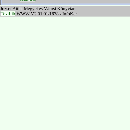
József Attila Megyei és Városi Könyvtár
TextLib
WWW V2.01.01/1678 - InfoKer