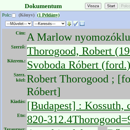
Dokumentum
Polc:
(Könyv)
(1 Példány)
Cím:
A Marlow nyomozókl
Szerző:
Thorogood, Robert (19
Közrem.:
Svoboda Róbert (ford.
Szerz.
Robert Thorogood ; [f
közl:
Róbert]
Kiadás:
[Budapest] : Kossuth, 
Eto:
820-312.4Thorogood=
Tezaurusz: