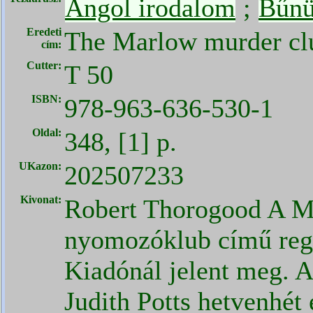
Angol irodalom
;
Bűnü
Eredeti
The Marlow murder cl
cím:
Cutter:
T 50
ISBN:
978-963-636-530-1
Oldal:
348, [1] p.
UKazon:
202507233
Kivonat:
Robert Thorogood A 
nyomozóklub című reg
Kiadónál jelent meg. 
Judith Potts hetvenhét 