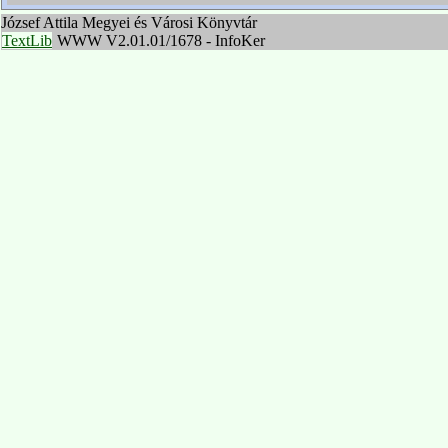
József Attila Megyei és Városi Könyvtár
TextLib
WWW V2.01.01/1678 - InfoKer