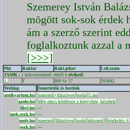
Szemerey István Baláz
mögött sok-sok érdek 
ám a szerző szerint ed
foglalkoztunk azzal a
[>>>]
Pld.
Raktár
Rakt.jelzet
Lelt.szám
JAMK
:
1 kölcsönözhető; ebből
1 elvihető
1.
F
800 Sz 57
593682
Weblap
Ismertetők és borítók
antikvarium.hu
:
ismertető+fülszöveg
borító
1.lap
azolo.hu
:
Még nincs kérdéssor a könyvhöz, készítek
libri.hu
:
---
mek.oszk.hu
:
---
moly.hu
:
ismertető
fülszöveg
borító
idézetek
|
értékelés: 6
oszk.hu
:
---