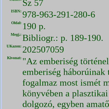
Sz 57
ISBN:
978-963-291-280-6
Oldal:
190 p.
Megj.:
Bibliogr.: p. 189-190.
UKazon:
202507059
Kivonat:
"Az emberiség történe
emberiség háborúinak 
fogalmaz most ismét 
könyvében a plasztikai
dolgozó, egyben amatő