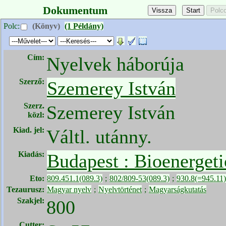
Dokumentum
Polc:
(Könyv)
(1 Példány)
Cím:
Nyelvek háborúja
Szerző:
Szemerey István
Szerz.
Szemerey István
közl:
Kiad. jel:
Váltl. utánny.
Kiadás:
Budapest : Bioenergeti
Eto:
809.451.1(089.3)
;
802/809-53(089.3)
;
930.8(=945.11)
Tezaurusz:
Magyar nyelv
;
Nyelvtörténet
;
Magyarságkutatás
Szakjel:
800
Cutter: