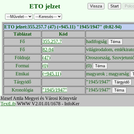
ETO jelzet
ETO jelzet:355.257.7 (47) (=945.11) "1945/1947" (0:82-94)
Táblázat
Kód
Fő
355.257.7
hadifogság
Fő
82-94
világirodalom, emlékirat
Földrajz
(47)
Oroszország, Szovjetunió
Formai
(0)
(0)
Etnikai
(=945.11)
magyarok ; magyarság
Tárgyidő
"1945/1947"
Kronológia
"1945/1947"
"1945/1947"
József Attila Megyei és Városi Könyvtár
TextLib
WWW V2.01.01/1678 - InfoKer