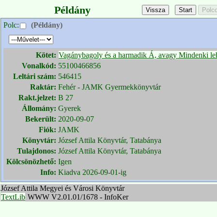
Példány
Polc:
(Példány)
Kötet:
Vagánybagoly és a harmadik Á, avagy Mindenki le
Vonalkód:
55100466856
Leltári szám:
546415
Raktár:
Fehér - JAMK Gyermekkönyvtár
Rakt.jelzet:
B 27
Állomány:
Gyerek
Bekerült:
2020-09-07
Fiók:
JAMK
Könyvtár:
József Attila Könyvtár, Tatabánya
Tulajdonos:
József Attila Könyvtár, Tatabánya
Kölcsönözhető:
Igen
Info:
Kiadva 2026-09-01-ig
József Attila Megyei és Városi Könyvtár
TextLib
WWW V2.01.01/1678 - InfoKer