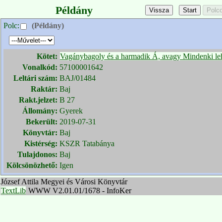
Példány
Polc:
(Példány)
Kötet:
Vagánybagoly és a harmadik Á, avagy Mindenki le
Vonalkód:
57100001642
Leltári szám:
BAJ/01484
Raktár:
Baj
Rakt.jelzet:
B 27
Állomány:
Gyerek
Bekerült:
2019-07-31
Könyvtár:
Baj
Kistérség:
KSZR Tatabánya
Tulajdonos:
Baj
Kölcsönözhető:
Igen
József Attila Megyei és Városi Könyvtár
TextLib
WWW V2.01.01/1678 - InfoKer