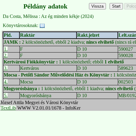
Példány adatok
Da Costa, Mélissa : Az ég minden kékje (2024)
Könyvtárosoknak:
Pld.
Raktár
Rakt.jelzet
Lelt.szá
JAMK
:
2 kölcsönözhető, ebből 2 kiadva;
nincs elvihető
(nincs rá e
1.
F
D 10
590027
2.
F
D 10
590028
Kertvárosi Fiókkönyvtár
:
1 kölcsönözhető; ebből
1 elvihető
3.
Kertváros
D 10
589623
Mocsa - Petőfi Sándor Művelődési Ház és Könyvtár
:
1 kölcsönöz
4.
Mocsa
D 10
002503
Mogyorósbánya
:
1 kölcsönözhető, ebből 1 kiadva;
nincs elvihető
(
5.
Mogyorósbánya
D 10
MB/019
József Attila Megyei és Városi Könyvtár
TextLib
WWW V2.01.01/1678 - InfoKer