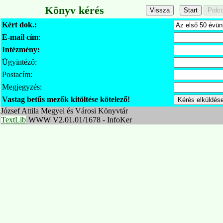
Könyv kérés
Kért dok.:
E-mail cím
:
Intézmény:
Ügyintéző:
Postacím:
Megjegyzés:
Vastag betűs mezők kitöltése kötelező!
József Attila Megyei és Városi Könyvtár
TextLib
WWW V2.01.01/1678 - InfoKer