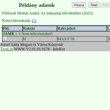
Példány adatok
Fűrészné Molnár Anikó: Az indusztria bűvöletében (2023)
Könyvtárosoknak:
Pld.
Raktár
Rakt.jelzet
L
JAMK
:
1 Nem kölcsönözhető
1.
H
943.9 F 99
5
József Attila Megyei és Városi Könyvtár
TextLib
WWW V2.01.01/1678 - InfoKer