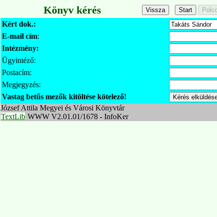
Könyv kérés
Kért dok.:
E-mail cím
:
Intézmény:
Ügyintéző:
Postacím:
Megjegyzés:
Vastag betűs mezők kitöltése kötelező!
József Attila Megyei és Városi Könyvtár
TextLib
WWW V2.01.01/1678 - InfoKer