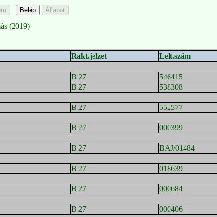
más (2019)
Rakt.jelzet
Lelt.szám
B 27
546415
B 27
538308
B 27
552577
B 27
000399
B 27
BAJ/01484
B 27
018639
B 27
000684
B 27
000406