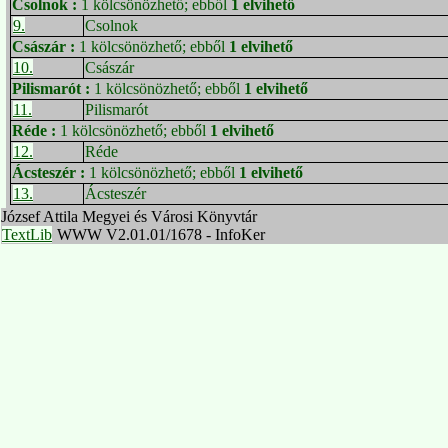
Csolnok
:
1 kölcsönözhető; ebből
1 elvihető
9.
Csolnok
Császár
:
1 kölcsönözhető; ebből
1 elvihető
10.
Császár
Pilismarót
:
1 kölcsönözhető; ebből
1 elvihető
11.
Pilismarót
Réde
:
1 kölcsönözhető; ebből
1 elvihető
12.
Réde
Ácsteszér
:
1 kölcsönözhető; ebből
1 elvihető
13.
Ácsteszér
József Attila Megyei és Városi Könyvtár
TextLib
WWW V2.01.01/1678 - InfoKer